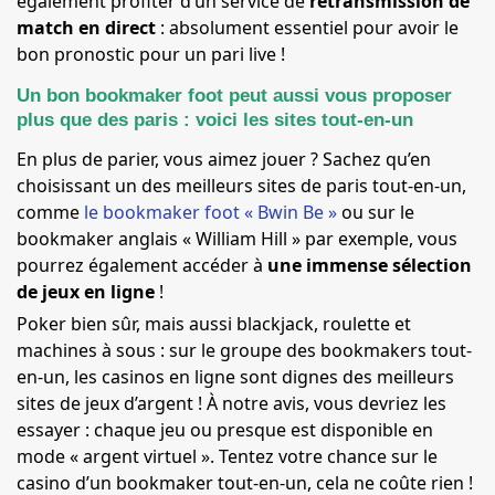
également profiter d’un service de
retransmission de
match en direct
: absolument essentiel pour avoir le
bon pronostic pour un pari live !
Un bon bookmaker foot peut aussi vous proposer
plus que des paris : voici les sites tout-en-un
En plus de parier, vous aimez jouer ? Sachez qu’en
choisissant un des meilleurs sites de paris tout-en-un,
comme
le bookmaker foot « Bwin Be »
ou sur le
bookmaker anglais « William Hill » par exemple, vous
pourrez également accéder à
une immense sélection
de jeux en ligne
!
Poker bien sûr, mais aussi blackjack, roulette et
machines à sous : sur le groupe des bookmakers tout-
en-un, les casinos en ligne sont dignes des meilleurs
sites de jeux d’argent ! À notre avis, vous devriez les
essayer : chaque jeu ou presque est disponible en
mode « argent virtuel ». Tentez votre chance sur le
casino d’un bookmaker tout-en-un, cela ne coûte rien !